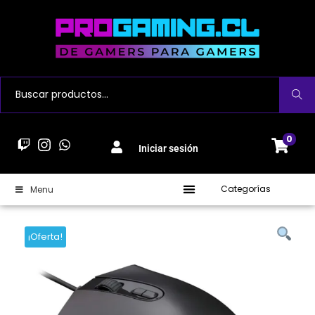
Buscar
0
Iniciar sesión
Categorías
Menu
¡Oferta!