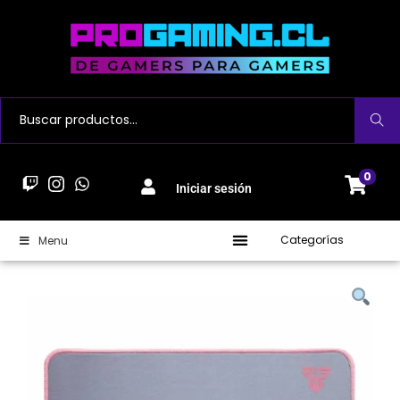
Buscar
0
Iniciar sesión
Categorías
Menu