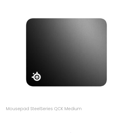
Mousepad SteelSeries QCK Medium