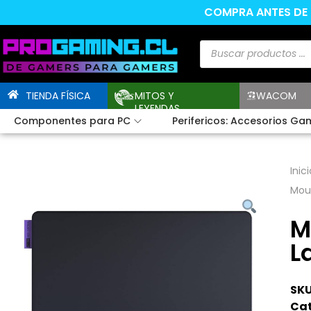
COMPRA ANTES DE L
TIENDA FÍSICA
MITOS Y
WACOM
LEYENDAS
Componentes para PC
Perifericos: Accesorios Ga
Inici
Mou
M
L
SKU
Cat