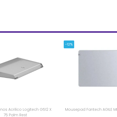
-12%
s Acrilico Logitech G512 X
Mousepad Fantech AGILE M
75 Palm Rest