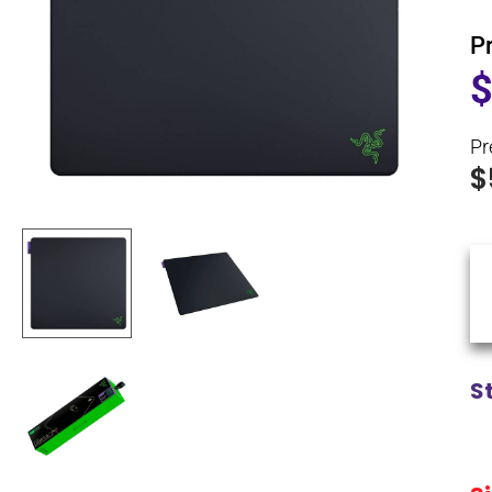
P
Pr
$
S