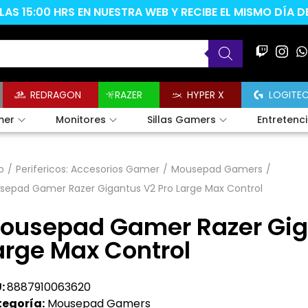
AS 15:00 HRS EN NUESTRA WEB Y RECIBE EL MISMO DÍA 
REDRAGON
RAZER
HYPER X
LOGITE
mer
Monitores
Sillas Gamers
Entretenc
o
/
Perifericos: Accesorios Gamer
/
Mousepad Gamers
/
sepad Gamer Razer Gigantus V2 Pro Large Max Control
ousepad Gamer Razer Gig
arge Max Control
:
8887910063620
egoría:
Mousepad Gamers