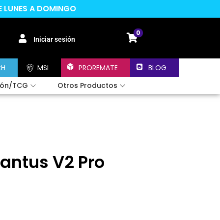
DE LUNES A DOMINGO
0
Iniciar sesión
CH
MSI
PROREMATE
BLOG
ión/TCG
Otros Productos
antus V2 Pro