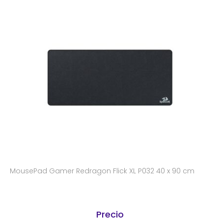
MousePad Gamer Redragon Flick XL P032 40 x 90 cm
Precio