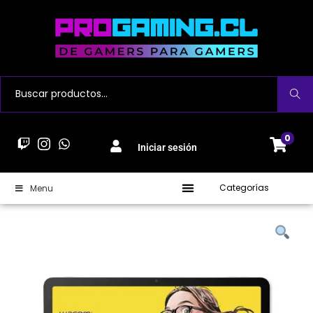
Buscar
0
Iniciar sesión
Categorías
Menu