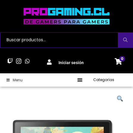
Buscar
0
Iniciar sesión
Categorías
Menu