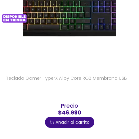
Teclado Gamer HyperX Alloy Core RGB Membrana USB
Precio
$46.990
Añadir al carrito