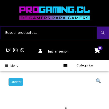
Buscar
0
Iniciar sesión
Categorías
Menu
¡Oferta!