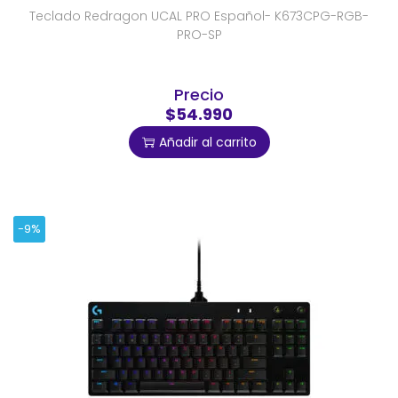
Teclado Redragon UCAL PRO Español- K673CPG-RGB-
PRO-SP
Precio
$54.990
Añadir al carrito
-9%