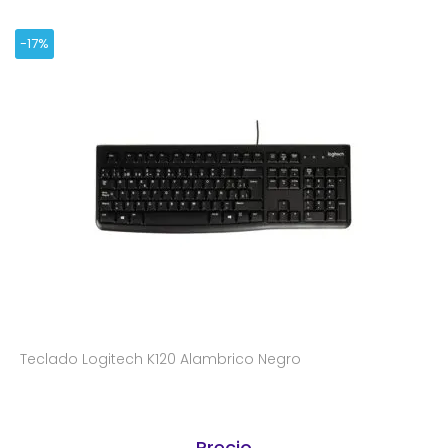
-17%
Teclado Logitech K120 Alambrico Negro
Precio