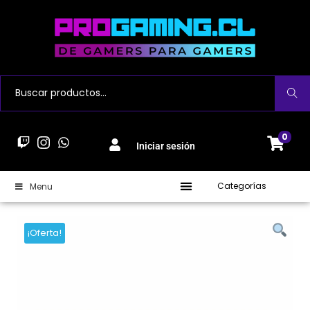
Buscar
0
Iniciar sesión
Categorías
Menu
¡Oferta!