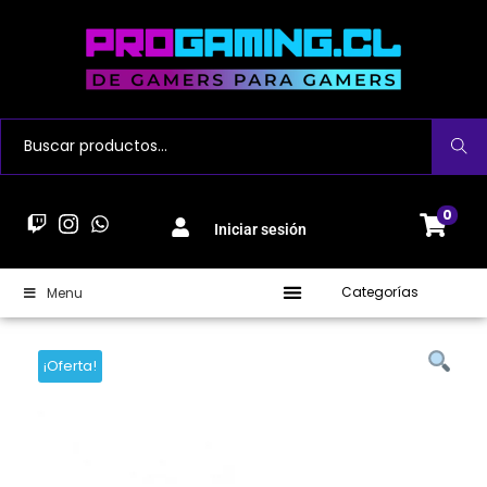
Buscar
0
Iniciar sesión
Categorías
Menu
¡Oferta!