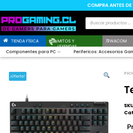
COMPRA ANTES DE L
TIENDA FÍSICA
MITOS Y
WACOM
LEYENDAS
Componentes para PC
Perifericos: Accesorios Ga
Inici
¡Oferta!
T
SKU
Cat
P