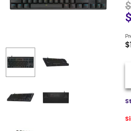
Pr
$
S
S