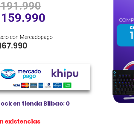
$
191.990
$
159.990
ecio con Mercadopago
167.990
tock en tienda Bilbao: 0
in existencias