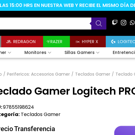
AS 15:00 HRS EN NUESTRA WEB Y RECIBE EL MISMO DÍA 
REDRAGON
RAZER
HYPER X
LOGITE
mer
Monitores
Sillas Gamers
Entretenc
o
/
Perifericos: Accesorios Gamer
/
Teclados Gamer
/
Teclado 
eclado Gamer Logitech PRO
:
97855198624
egoría:
Teclados Gamer
recio Transferencia