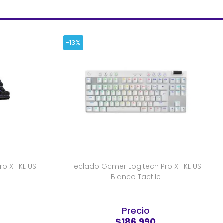
-13%
o X TKL US
Teclado Gamer Logitech Pro X TKL US
Blanco Tactile
Precio
$186.990