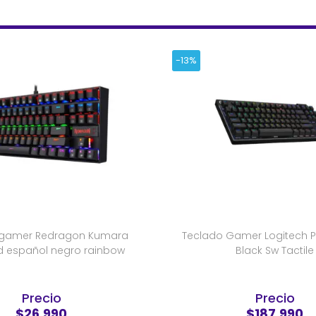
-13%
 gamer Redragon Kumara
Teclado Gamer Logitech Pr
d español negro rainbow
Black Sw Tactile
Precio
Precio
$26.990
$187.990