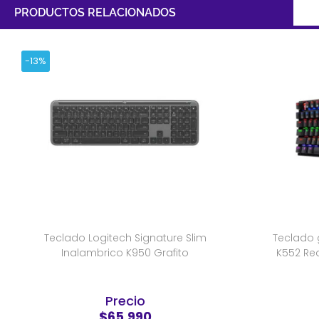
PRODUCTOS RELACIONADOS
-13%
Teclado Logitech Signature Slim
Teclado
Inalambrico K950 Grafito
K552 Re
Precio
$65.990