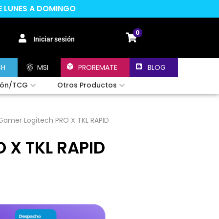
DE LUNES A DOMINGO
0
Iniciar sesión
CH
MSI
PROREMATE
BLOG
ión/TCG
Otros Productos
Gamer Logitech PRO X TKL RAPID
 X TKL RAPID