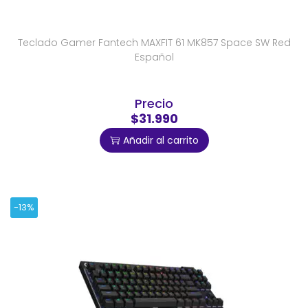
Teclado Gamer Fantech MAXFIT 61 MK857 Space SW Red
Español
Precio
$31.990
Añadir al carrito
-13%