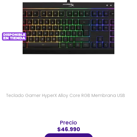
Teclado Gamer HyperX Alloy Core RGB Membrana USB
Precio
$46.990