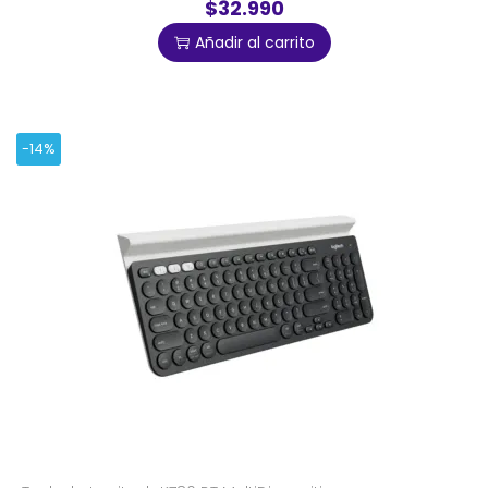
$32.990
Añadir al carrito
-14%