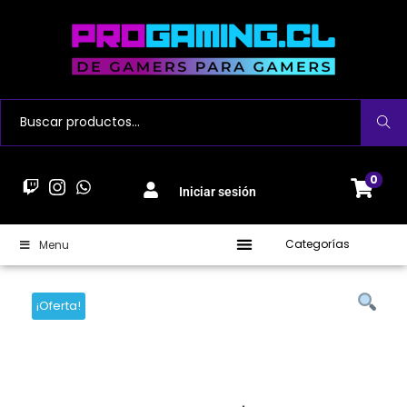
Buscar
0
Iniciar sesión
Categorías
Menu
¡Oferta!