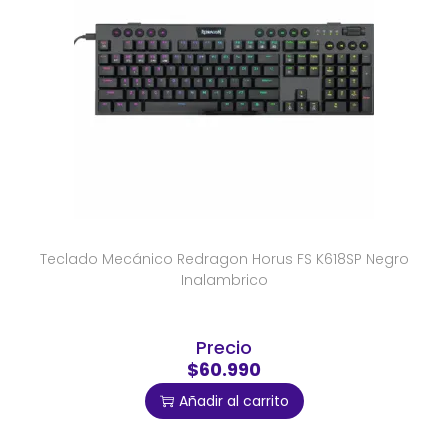
Teclado Mecánico Redragon Horus FS K618SP Negro
Inalambrico
Precio
$60.990
Añadir al carrito