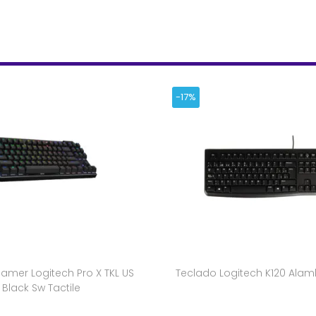
-17%
amer Logitech Pro X TKL US
Teclado Logitech K120 Alam
Black Sw Tactile