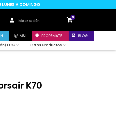
DE LUNES A DOMINGO
0
Iniciar sesión
CH
MSI
PROREMATE
BLOG
ión/TCG
Otros Productos
rsair K70