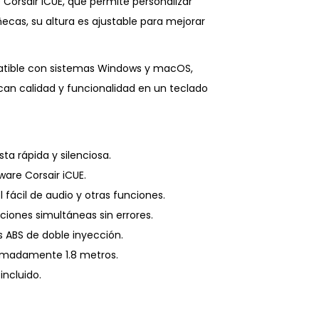
Corsair iCUE, que permite personalizar
ecas, su altura es ajustable para mejorar
atible con sistemas Windows y macOS,
an calidad y funcionalidad en un teclado
ta rápida y silenciosa.
are Corsair iCUE.
 fácil de audio y otras funciones.
ciones simultáneas sin errores.
s ABS de doble inyección.
ximadamente 1.8 metros.
ncluido.