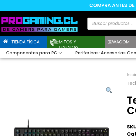
COMPRA ANTES DE L
TIENDA FÍSICA
MITOS Y
WACOM
LEYENDAS
Componentes para PC
Perifericos: Accesorios Ga
Inici
Tec
T
C
SKU
Cat