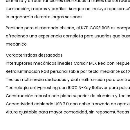
aluminio y ofrece funciones avanzadas a través del software 
iluminación, macros y perfiles. Aunque no incluye reposamuñ
la ergonomía durante largas sesiones.
Pensado para el mercado chileno, el K70 CORE RGB es comp
ofreciendo una experiencia completa para usuarios que busc
mecánico.
Características destacadas
Interruptores mecánicos lineales Corsair MLX Red con respues
Retroiluminación RGB personalizable por tecla mediante softw
Teclas multimedia dedicadas y dial multifunción para control
Tecnología anti-ghosting con 100% N-Key Rollover para pulsa
Construcción robusta con placa superior de aluminio y tecla
Conectividad cableada USB 2.0 con cable trenzado de apro
Altura ajustable para mayor comodidad, sin reposamuñecas i