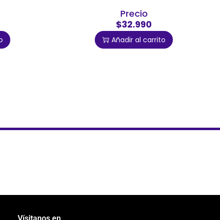
Precio
$32.990
o
Añadir al carrito
Vísitanos en