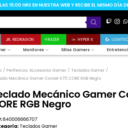
AS 15:00 HRS EN NUESTRA WEB Y RECIBE EL MISMO DÍA 
REDRAGON
RAZER
HYPER X
LOGITE
mer
Monitores
Sillas Gamers
Entretenc
o
/
Perifericos: Accesorios Gamer
/
Teclados Gamer
/
lado Mecánico Gamer Corsair K70 CORE RGB Negro
eclado Mecánico Gamer Co
ORE RGB Negro
:
840006666707
egoría:
Teclados Gamer