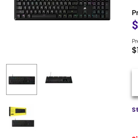
P
Pr
$
S