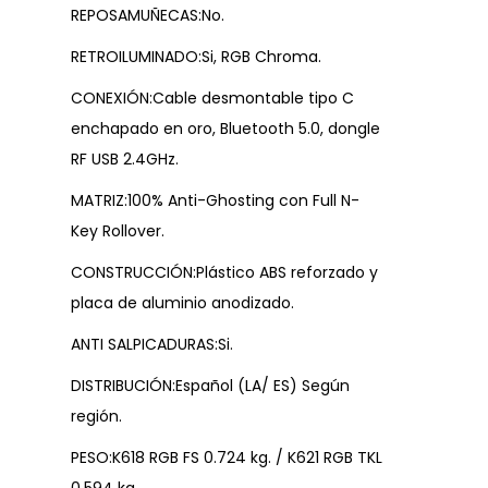
REPOSAMUÑECAS:No.
RETROILUMINADO:Si, RGB Chroma.
CONEXIÓN:Cable desmontable tipo C
enchapado en oro, Bluetooth 5.0, dongle
RF USB 2.4GHz.
MATRIZ:100% Anti-Ghosting con Full N-
Key Rollover.
CONSTRUCCIÓN:Plástico ABS reforzado y
placa de aluminio anodizado.
ANTI SALPICADURAS:Si.
DISTRIBUCIÓN:Español (LA/ ES) Según
región.
PESO:K618 RGB FS 0.724 kg. / K621 RGB TKL