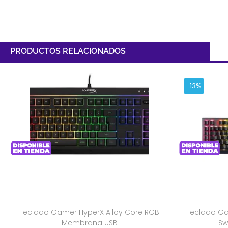
PRODUCTOS RELACIONADOS
-13%
Teclado Gamer HyperX Alloy Core RGB
Teclado Ga
Membrana USB
Sw