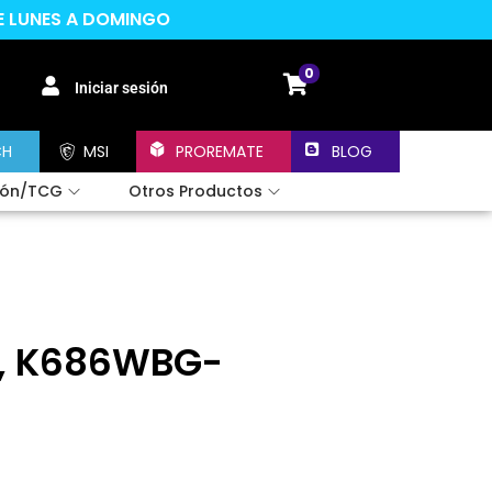
DE LUNES A DOMINGO
0
Iniciar sesión
CH
MSI
PROREMATE
BLOG
ión/TCG
Otros Productos
X, K686WBG-