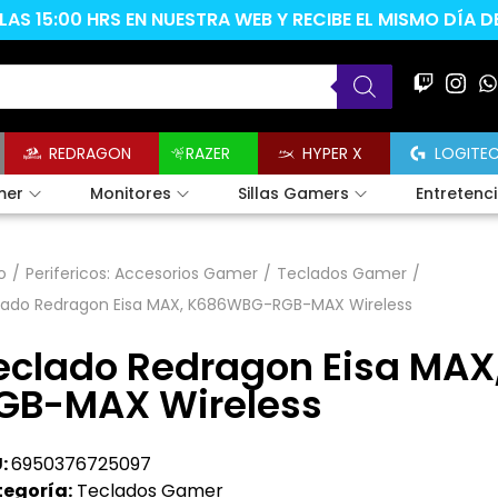
AS 15:00 HRS EN NUESTRA WEB Y RECIBE EL MISMO DÍA 
REDRAGON
RAZER
HYPER X
LOGITE
mer
Monitores
Sillas Gamers
Entretenc
o
/
Perifericos: Accesorios Gamer
/
Teclados Gamer
/
lado Redragon Eisa MAX, K686WBG-RGB-MAX Wireless
eclado Redragon Eisa MA
GB-MAX Wireless
:
6950376725097
egoría:
Teclados Gamer