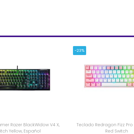
-23%
mer Razer BlackWidow V4 X,
Teclado Redragon Fizz Pro 
itch Yellow, Español
Red Switch