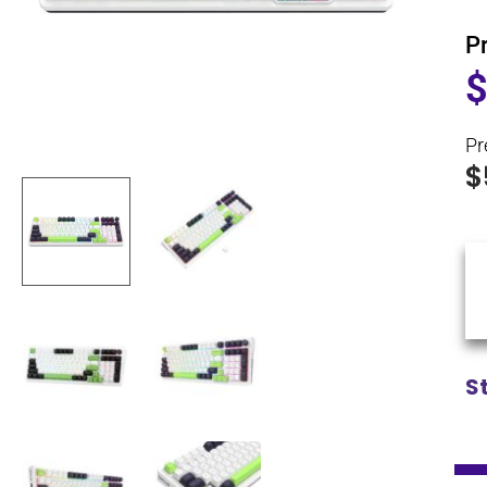
P
Pr
$
S