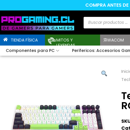
COMPRA ANTES DE L
TIENDA FÍSICA
MITOS Y
WACOM
LEYENDAS
Componentes para PC
Perifericos: Accesorios Ga
Inici
Tec
T
R
SKU
Cat