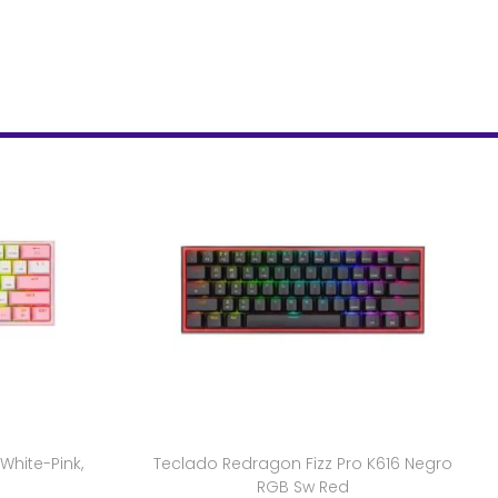
White-Pink,
Teclado Redragon Fizz Pro K616 Negro
RGB Sw Red