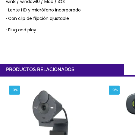
win8 / window10 / Mac / iOS
· Lente HD y micrófono incorporado
· Con clip de fijación ajustable
· Plug and play
PRODUCTOS RELACIONADOS
-9%
-9%