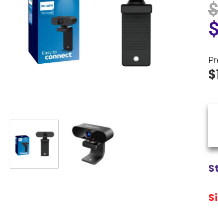
Pr
$
S
S