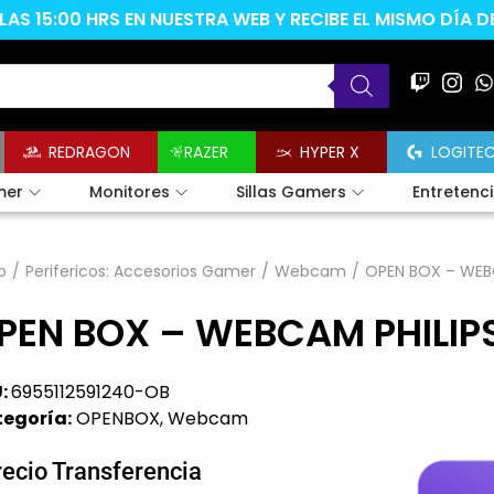
AS 15:00 HRS EN NUESTRA WEB Y RECIBE EL MISMO DÍA 
REDRAGON
RAZER
HYPER X
LOGITE
mer
Monitores
Sillas Gamers
Entretenc
o
/
Perifericos: Accesorios Gamer
/
Webcam
/
OPEN BOX – WEBC
PEN BOX – WEBCAM PHILIP
:
6955112591240-OB
egoría:
OPENBOX
,
Webcam
recio Transferencia