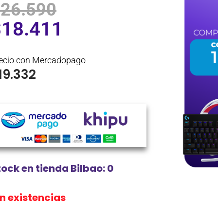
$
26.590
$
18.411
ecio con Mercadopago
19.332
tock en tienda Bilbao: 0
in existencias