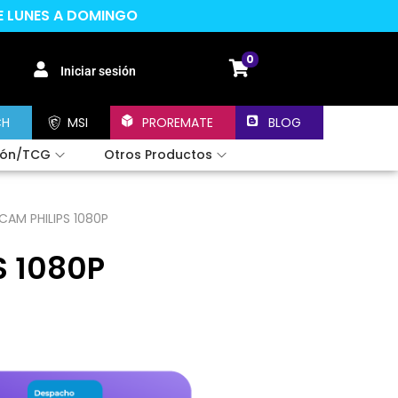
DE LUNES A DOMINGO
0
Iniciar sesión
CH
MSI
PROREMATE
BLOG
ión/TCG
Otros Productos
AM PHILIPS 1080P
S 1080P