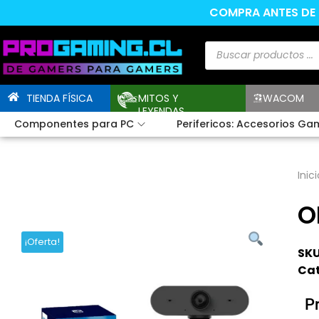
COMPRA ANTES DE L
TIENDA FÍSICA
MITOS Y
WACOM
LEYENDAS
Componentes para PC
Perifericos: Accesorios Ga
Inici
O
¡Oferta!
SKU
Cat
P