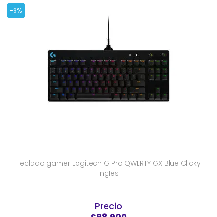
-9%
Teclado gamer Logitech G Pro QWERTY GX Blue Clicky
inglés
Precio
$98.900