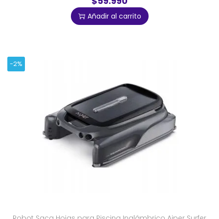
$59.990
Añadir al carrito
-2%
Robot Saca Hojas para Piscina Inalámbrico Aiper Surfer