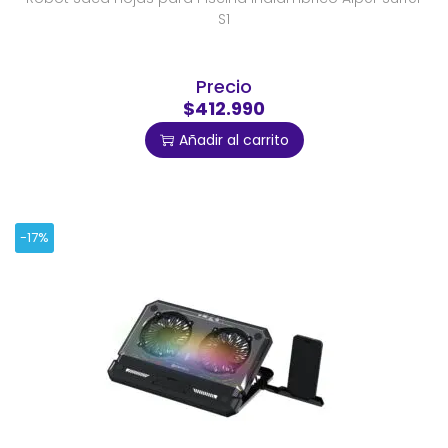
S1
Precio
$412.990
Añadir al carrito
-17%