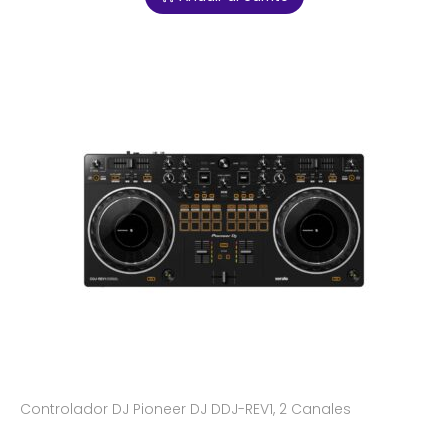
Controlador DJ Pioneer DJ DDJ-REV1, 2 Canales