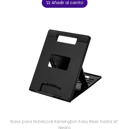
Añadir al carrito
Base para Notebook Kensington Easy Riser hasta 14″
Negro