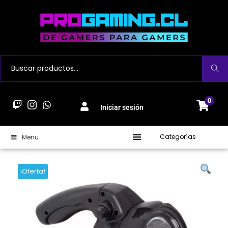
Buscar
0
Iniciar sesión
Categorías
Menu
¡Oferta!