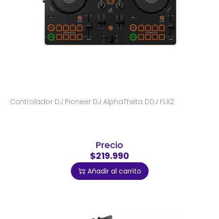
Controlador DJ Pioneer DJ AlphaTheta DDJ FLX2
Precio
$219.990
Añadir al carrito