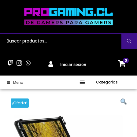
Buscar
0
Iniciar sesión
Categorías
Menu
¡Oferta!