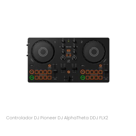
Controlador DJ Pioneer DJ AlphaTheta DDJ FLX2