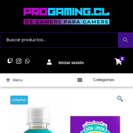
Buscar
0
Iniciar sesión
Categorías
Menu
¡Oferta!