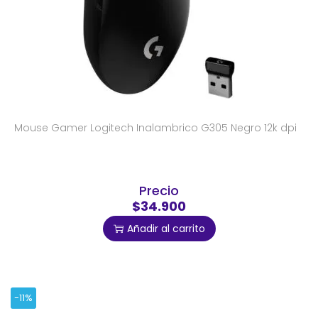
Mouse Gamer Logitech Inalambrico G305 Negro 12k dpi
Precio
$34.900
Añadir al carrito
-11%