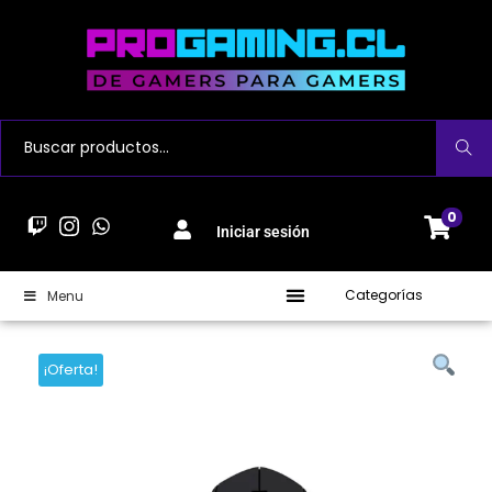
Buscar
0
Iniciar sesión
Categorías
Menu
¡Oferta!