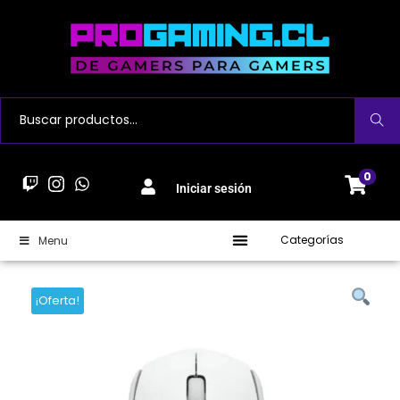
Buscar
0
Iniciar sesión
Categorías
Menu
¡Oferta!