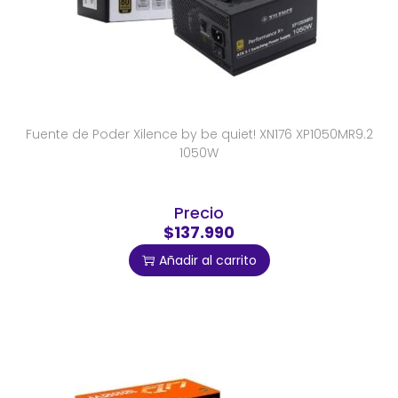
Fuente de Poder Xilence by be quiet! XN176 XP1050MR9.2
1050W
Precio
$137.990
Añadir al carrito