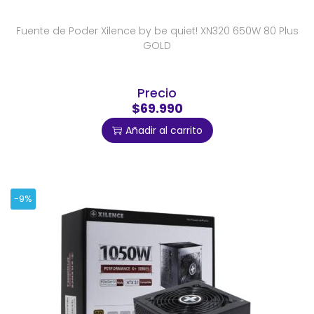
Fuente de Poder Xilence by be quiet! XN320 650W 80 Plus
GOLD
Precio
$69.990
Añadir al carrito
-9%