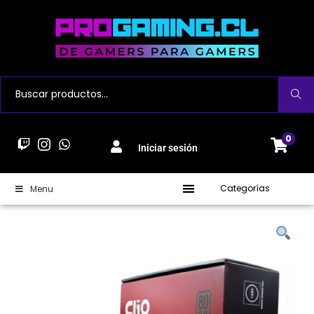
Buscar
0
Iniciar sesión
Categorías
Menu