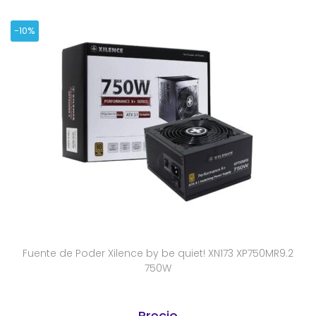
-10%
Fuente de Poder Xilence by be quiet! XN173 XP750MR9.2
750W
Precio