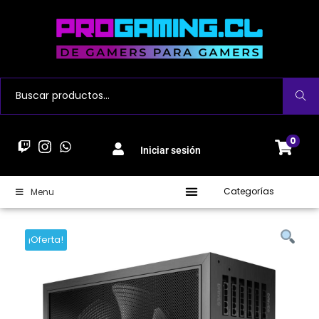
Buscar
0
Iniciar sesión
Categorías
Menu
¡Oferta!