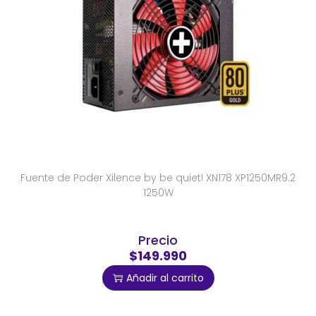
Fuente de Poder Xilence by be quiet! XN178 XP1250MR9.2
1250W
Precio
$149.990
Añadir al carrito