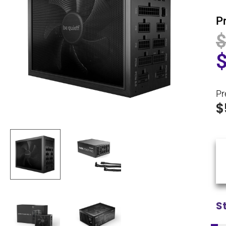
P
Pr
$
S