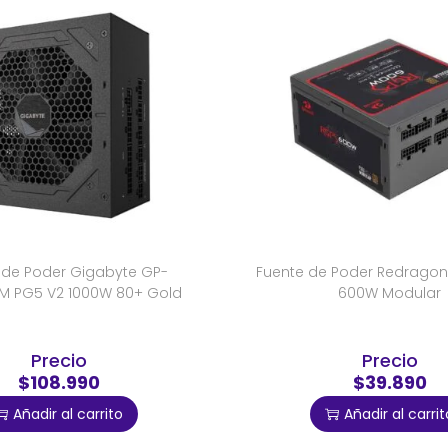
 de Poder Gigabyte GP-
Fuente de Poder Redrago
M PG5 V2 1000W 80+ Gold
600W Modular
Precio
Precio
$108.990
$39.890
Añadir al carrito
Añadir al carrit