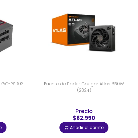
n GC-PS003
Fuente de Poder Cougar Atlas 650W
(2024)
Precio
$62.990
o
Añadir al carrito