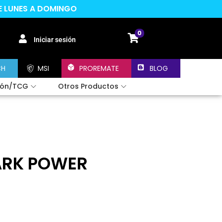
DE LUNES A DOMINGO
0
Iniciar sesión
CH
MSI
PROREMATE
BLOG
ión/TCG
Otros Productos
DARK POWER