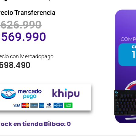
recio Transferencia
$
626.990
$
569.990
ecio con Mercadopago
598.490
tock en tienda Bilbao: 0