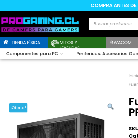
COMPRA ANTES DE L
TIENDA FÍSICA
MITOS Y
WACOM
LEYENDAS
Componentes para PC
Perifericos: Accesorios Ga
Inici
Fue
F
P
¡Oferta!
SKU
Cat