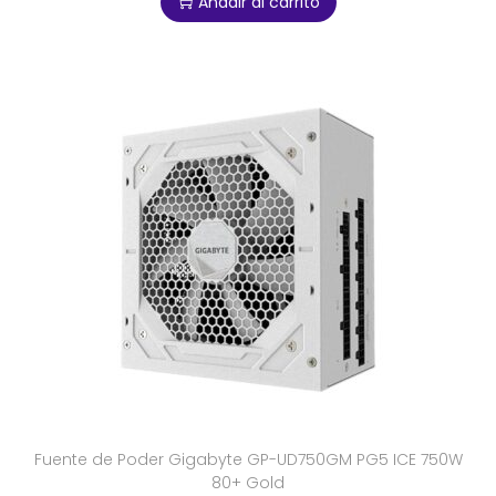
Añadir al carrito
Fuente de Poder Gigabyte GP-UD750GM PG5 ICE 750W
80+ Gold