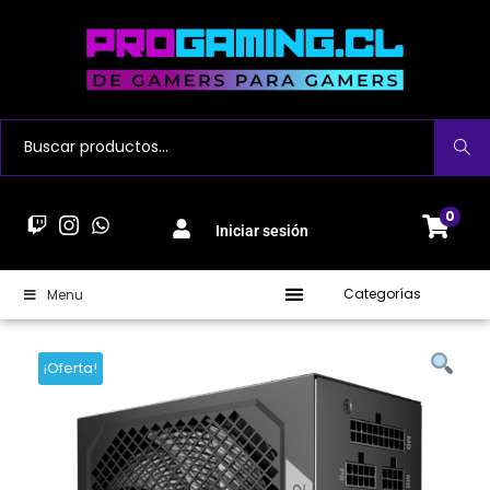
Buscar
0
Iniciar sesión
Categorías
Menu
¡Oferta!