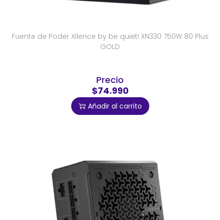
Fuente de Poder Xilence by be quiet! XN330 750W 80 Plus
GOLD
Precio
$74.990
Añadir al carrito