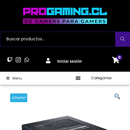
Buscar
0
Iniciar sesión
Categorías
Menu
¡Oferta!