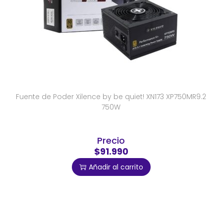
Fuente de Poder Xilence by be quiet! XN173 XP750MR9.2
750W
Precio
$91.990
Añadir al carrito