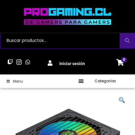
Buscar
0
Iniciar sesión
Categorías
Menu