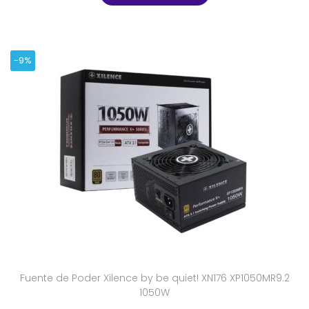
-9%
Fuente de Poder Xilence by be quiet! XN176 XP1050MR9.2
1050W