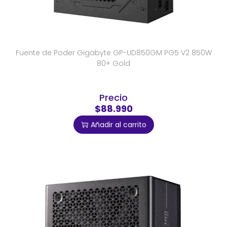
Fuente de Poder Gigabyte GP-UD850GM PG5 V2 850W
80+ Gold
Precio
$88.990
Añadir al carrito