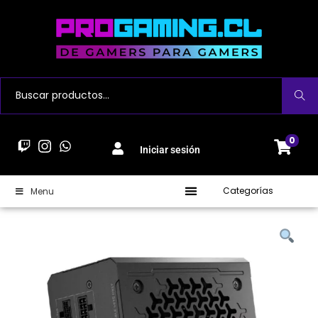
Buscar
0
Iniciar sesión
Categorías
Menu