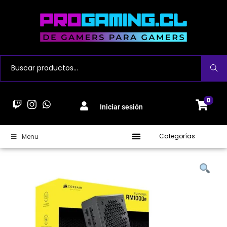
Buscar
0
Iniciar sesión
Categorías
Menu