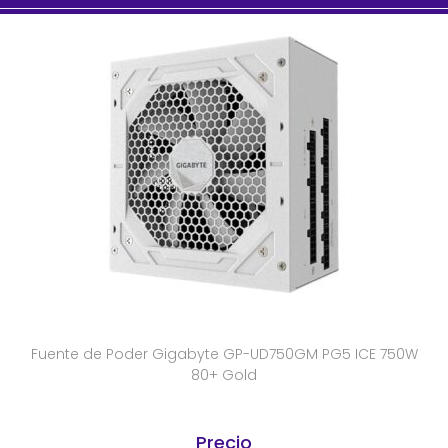
Fuente de Poder Gigabyte GP-UD750GM PG5 ICE 750W
80+ Gold
Precio