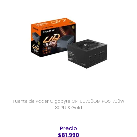
Fuente de Poder Gigabyte GP-UD750GM PG5, 750W
80PLUS Gold
Precio
$81.990