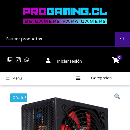
Buscar
0
Iniciar sesión
Categorías
Menu
¡Oferta!