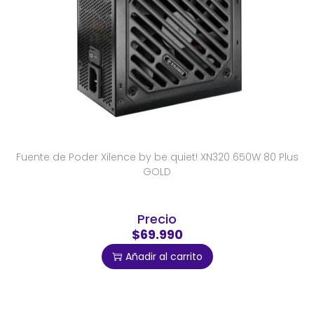
Fuente de Poder Xilence by be quiet! XN320 650W 80 Plus
GOLD
Precio
$69.990
Añadir al carrito