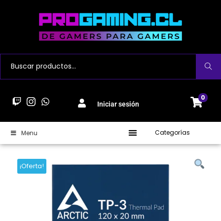
Buscar
0
Iniciar sesión
Categorías
Menu
¡Oferta!