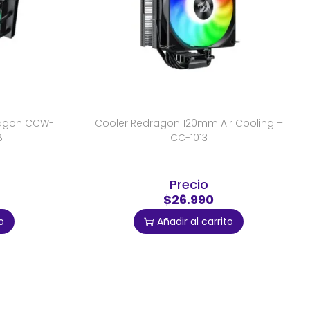
ragon CCW-
Cooler Redragon 120mm Air Cooling –
B
CC-1013
Precio
$26.990
o
Añadir al carrito