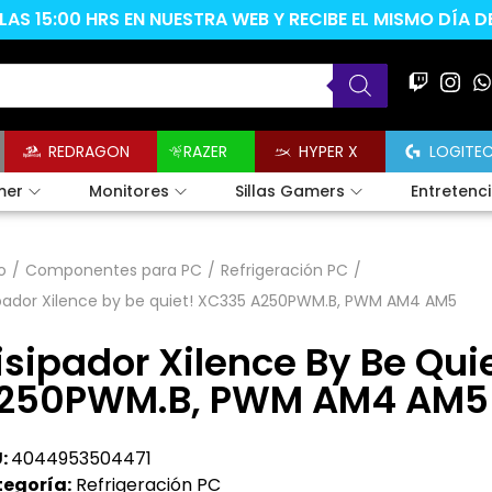
AS 15:00 HRS EN NUESTRA WEB Y RECIBE EL MISMO DÍA 
REDRAGON
RAZER
HYPER X
LOGITE
mer
Monitores
Sillas Gamers
Entretenc
o
/
Componentes para PC
/
Refrigeración PC
/
ipador Xilence by be quiet! XC335 A250PWM.B, PWM AM4 AM5
isipador Xilence By Be Qui
250PWM.B, PWM AM4 AM5
:
4044953504471
egoría:
Refrigeración PC