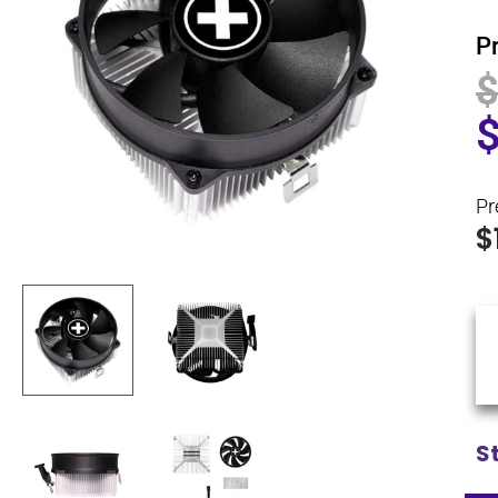
P
Pr
$
S