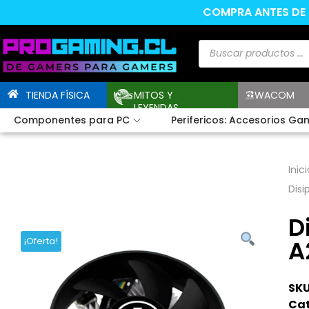
COMPRA ANTES DE L
TIENDA FÍSICA
MITOS Y
WACOM
LEYENDAS
Componentes para PC
Perifericos: Accesorios Ga
Inici
Dis
D
A
¡Oferta!
SKU
Cat