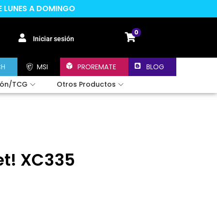
DE LUNES A DOMINGO
0
Iniciar sesión
CH
MSI
PROREMATE
BLOG
ión/TCG
Otros Productos
et! XC335