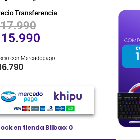
recio Transferencia
$
17.990
$
15.990
ecio con Mercadopago
16.790
tock en tienda Bilbao: 0