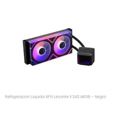
Refrigeracion Liquida XPG Levante II 240 ARGB – Negro