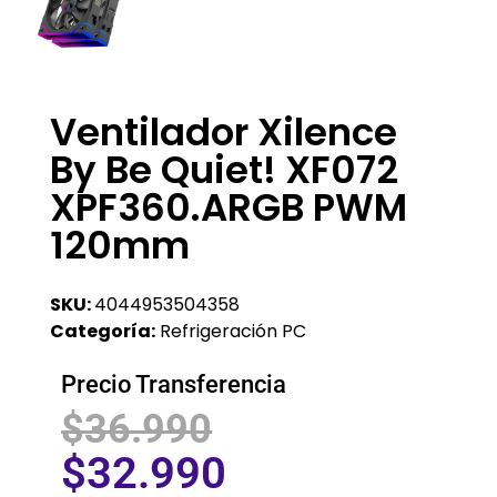
Ventilador Xilence
By Be Quiet! XF072
XPF360.ARGB PWM
120mm
SKU:
4044953504358
Categoría:
Refrigeración PC
Precio Transferencia
$
36.990
$
32.990