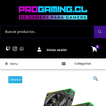
Buscar
0
Iniciar sesión
Categorías
Menu
¡Oferta!