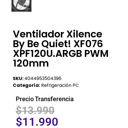
Ventilador Xilence
By Be Quiet! XF076
XPF120U.ARGB PWM
120mm
SKU:
4044953504396
Categoría:
Refrigeración PC
Precio Transferencia
$
13.990
$
11.990