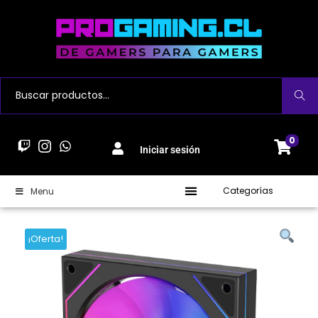
Buscar
0
Iniciar sesión
Categorías
Menu
¡Oferta!