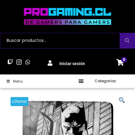
Buscar
0
Iniciar sesión
Categorías
Menu
¡Oferta!