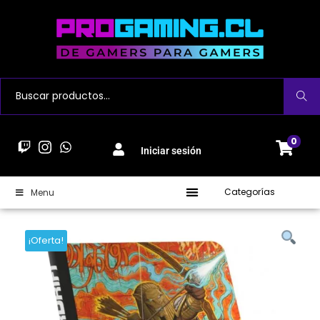
Buscar
0
Iniciar sesión
Categorías
Menu
¡Oferta!