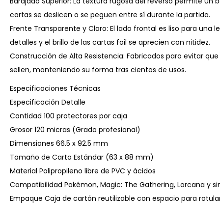
Barajado Superior: La textura rugosa del reverso permite un ba
cartas se deslicen o se peguen entre sí durante la partida.
Frente Transparente y Claro: El lado frontal es liso para una l
detalles y el brillo de las cartas foil se aprecien con nitidez.
Construcción de Alta Resistencia: Fabricados para evitar que 
sellen, manteniendo su forma tras cientos de usos.
Especificaciones Técnicas
Especificación Detalle
Cantidad 100 protectores por caja
Grosor 120 micras (Grado profesional)
Dimensiones 66.5 x 92.5 mm
Tamaño de Carta Estándar (63 x 88 mm)
Material Polipropileno libre de PVC y ácidos
Compatibilidad Pokémon, Magic: The Gathering, Lorcana y si
Empaque Caja de cartón reutilizable con espacio para rotul