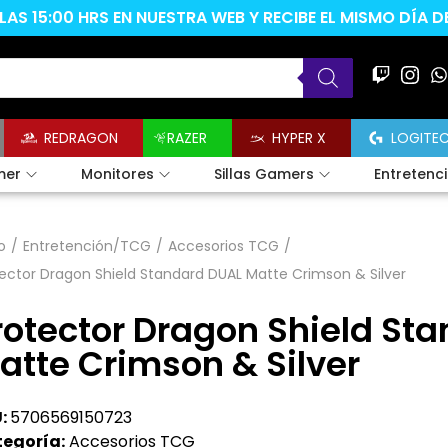
AS 15:00 HRS EN NUESTRA WEB Y RECIBE EL MISMO DÍA 
REDRAGON
RAZER
HYPER X
LOGITE
mer
Monitores
Sillas Gamers
Entretenc
o
/
Entretención/TCG
/
Accesorios TCG
/
ector Dragon Shield Standard DUAL Matte Crimson & Silver
rotector Dragon Shield St
atte Crimson & Silver
:
5706569150723
egoría:
Accesorios TCG