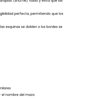
rajado (shuffle) fluido y evita que las
egibilidad perfecta, permitiendo que los
las esquinas se doblen o los bordes se
milares
ar el nombre del mazo