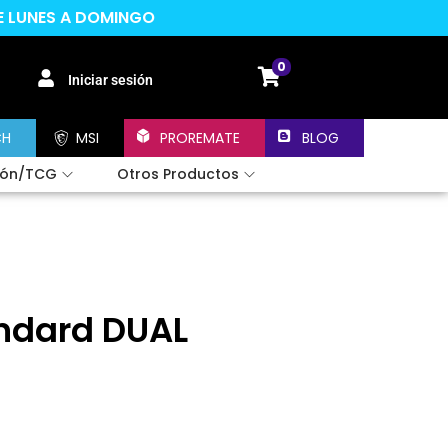
DE LUNES A DOMINGO
0
Iniciar sesión
CH
MSI
PROREMATE
BLOG
ión/TCG
Otros Productos
andard DUAL