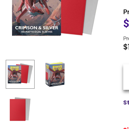
P
Pr
$
S