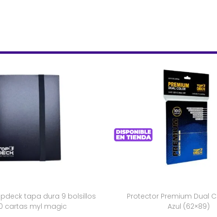
pdeck tapa dura 9 bolsillos
Protector Premium Dual C
0 cartas myl magic
Azul (62×89)