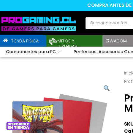
COMPRA ANTES DE L
TIENDA FÍSICA
MITOS Y
WACOM
LEYENDAS
Componentes para PC
Perifericos: Accesorios Ga
Inici
Prot
P
M
SKU
Cat