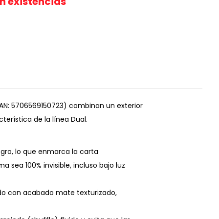
in existencias
(EAN: 5706569150723) combinan un exterior
erística de la línea Dual.
egro, lo que enmarca la carta
 sea 100% invisible, incluso bajo luz
ndo con acabado mate texturizado,