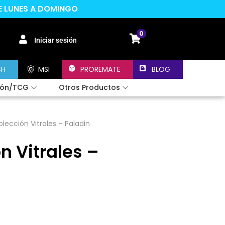
DE LUNES A DOMINGO
0
Iniciar sesión
CH
MSI
PROREMATE
BLOG
ión/TCG
Otros Productos
lección Vitrales – Paladin
n Vitrales –