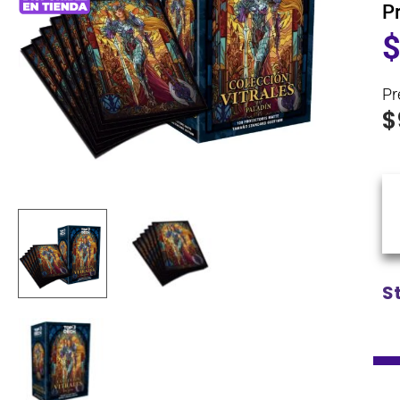
P
Pr
$
S