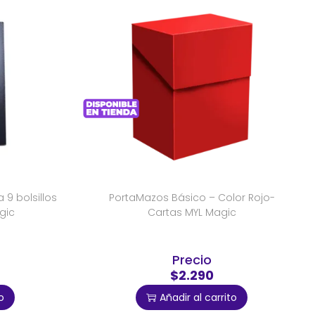
9 bolsillos
PortaMazos Básico – Color Rojo-
gic
Cartas MYL Magic
Precio
$2.290
o
Añadir al carrito