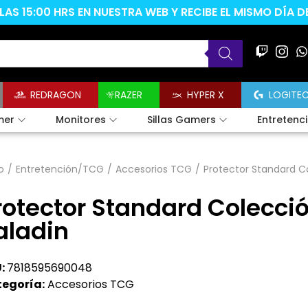
AS 15:00 HRS EN NUESTRA WEB Y RECIBE EL MISMO DÍA 
REDRAGON
RAZER
HYPER X
LOGITE
mer
Monitores
Sillas Gamers
Entretenc
o
/
Entretención/TCG
/
Accesorios TCG
/
Protector Standard Co
rotector Standard Colecció
aladin
:
7818595690048
egoría:
Accesorios TCG