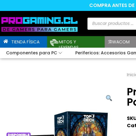
COMPRA ANTES DE L
TIENDA FÍSICA
MITOS Y
WACOM
LEYENDAS
Componentes para PC
Perifericos: Accesorios Ga
Inici
P
P
SKU
Cat