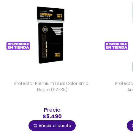
Protector Premium Dual Color Small
Protect
Negro (62×89)
Am
Precio
$5.490
Añadir al carrito