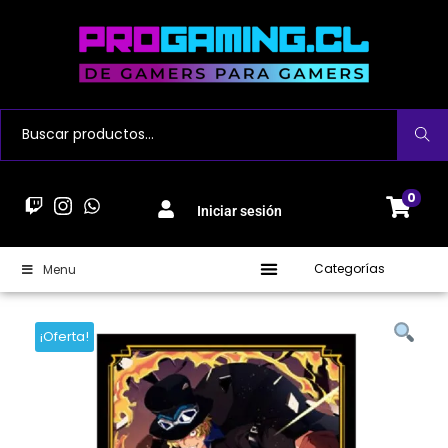
Buscar
0
Iniciar sesión
Categorías
Menu
¡Oferta!