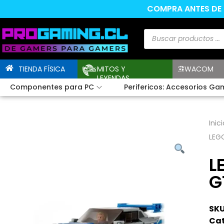
COMPRA ANTES DE L
TIENDA FÍSICA
MITOS Y
WACOM
LEYENDAS
Componentes para PC
Perifericos: Accesorios Ga
Inici
LEG
L
G
SKU
Cat