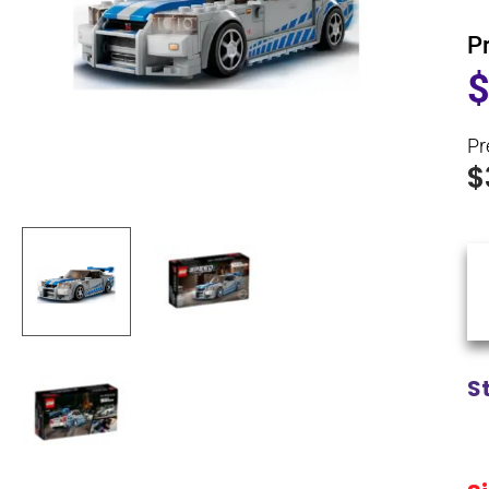
P
Pr
$
S