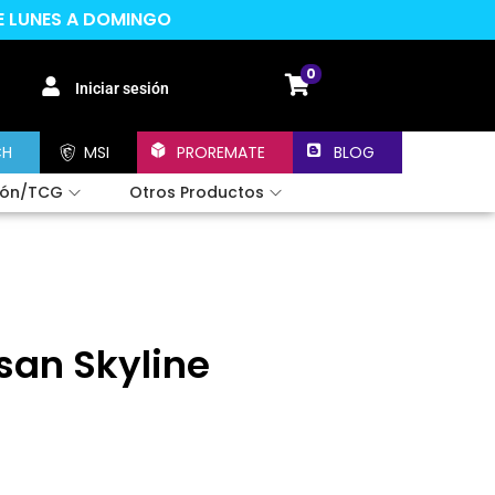
DE LUNES A DOMINGO
0
Iniciar sesión
CH
MSI
PROREMATE
BLOG
ión/TCG
Otros Productos
an Skyline