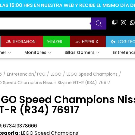
AS 15:00 HRS EN NUESTRA WEB Y RECIBE EL MISMO DÍA 
REDRAGON
RAZER
HYPER X
LOGITE
mer
Monitores
Sillas Gamers
Entretenc
o
/
Entretención/TCG
/
LEGO
/
LEGO Speed Champions
/
O Speed Champions Nissan Skyline GT-R (R34) 76917
EGO Speed Champions Niss
T-R (R34) 76917
:
673419378666
egoría:
LEGO Speed Champions