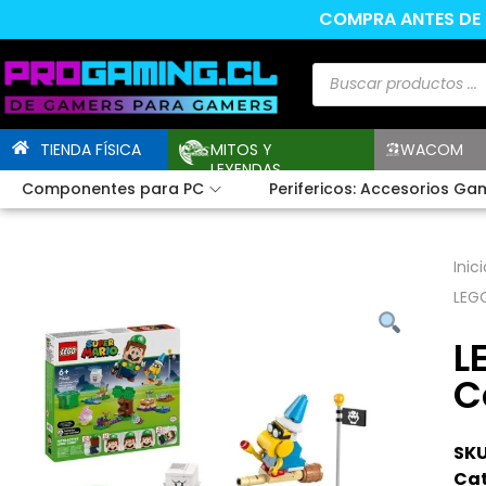
COMPRA ANTES DE L
TIENDA FÍSICA
MITOS Y
WACOM
LEYENDAS
Componentes para PC
Perifericos: Accesorios Ga
Inici
LEGO
L
C
SKU
Cat