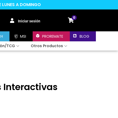
DE LUNES A DOMINGO
0
Iniciar sesión
CH
MSI
PROREMATE
BLOG
ión/TCG
Otros Productos
 Interactivas