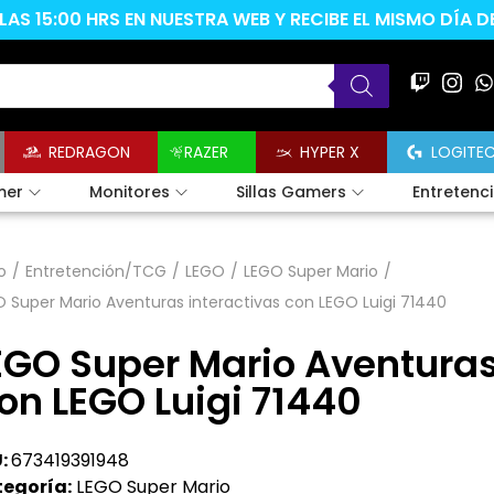
AS 15:00 HRS EN NUESTRA WEB Y RECIBE EL MISMO DÍA 
REDRAGON
RAZER
HYPER X
LOGITE
mer
Monitores
Sillas Gamers
Entretenc
o
/
Entretención/TCG
/
LEGO
/
LEGO Super Mario
/
 Super Mario Aventuras interactivas con LEGO Luigi 71440
EGO Super Mario Aventuras
on LEGO Luigi 71440
:
673419391948
egoría:
LEGO Super Mario