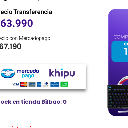
recio Transferencia
$
63.990
ecio con Mercadopago
67.190
tock en tienda Bilbao: 0