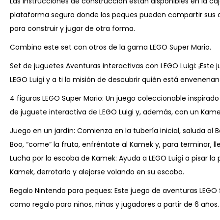
Las instrucciones de construcción están disponibles en la ca
plataforma segura donde los peques pueden compartir sus 
para construir y jugar de otra forma.
Combina este set con otros de la gama LEGO Super Mario.
Set de juguetes Aventuras interactivas con LEGO Luigi: ¡Est
LEGO Luigi y a ti la misión de descubrir quién está envenenand
4 figuras LEGO Super Mario: Un juego coleccionable inspira
de juguete interactiva de LEGO Luigi y, además, con un Kame
Juego en un jardín: Comienza en la tubería inicial, saluda al 
Boo, “come” la fruta, enfréntate al Kamek y, para terminar, ll
Lucha por la escoba de Kamek: Ayuda a LEGO Luigi a pisar la
Kamek, derrotarlo y alejarse volando en su escoba.
Regalo Nintendo para peques: Este juego de aventuras LEGO S
como regalo para niños, niñas y jugadores a partir de 6 años.