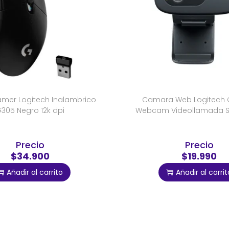
mer Logitech Inalambrico
Camara Web Logitech 
305 Negro 12k dpi
Webcam Videollamada S
Precio
Precio
$34.900
$19.990
Añadir al carrito
Añadir al carrit