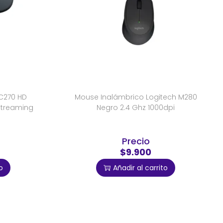
C270 HD
Mouse Inalámbrico Logitech M280
treaming
Negro 2.4 Ghz 1000dpi
Precio
$9.900
o
Añadir al carrito