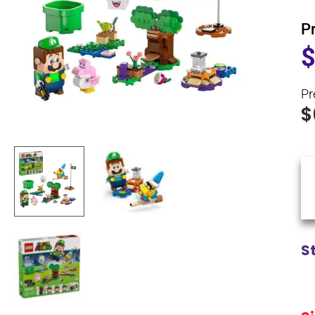
P
Pr
$
S