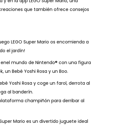
ja y en la app LEGO Super Mario, una
creaciones que también ofrece consejos
e juego LEGO Super Mario os encomienda a
o el jardín!
do enel mundo de Nintendo® con una figura
k, un Bebé Yoshi Rosa y un Boo.
Bebé Yoshi Rosa y coge un farol, derrota al
ega al banderín.
 plataforma champiñón para derribar al
uper Mario es un divertido juguete ideal