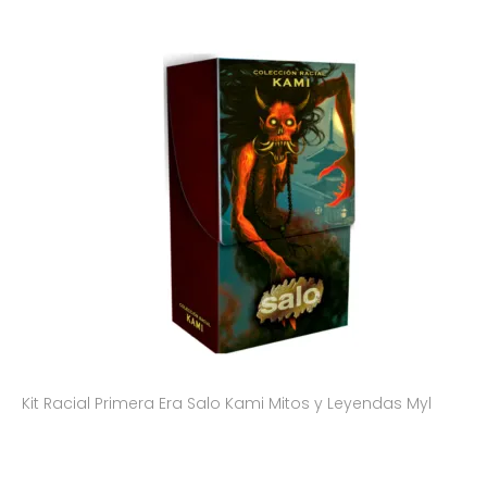
Kit Racial Primera Era Salo Kami Mitos y Leyendas Myl