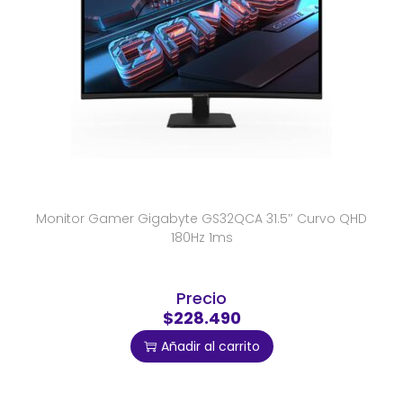
Monitor Gamer Gigabyte GS32QCA 31.5″ Curvo QHD
180Hz 1ms
Precio
$228.490
Añadir al carrito