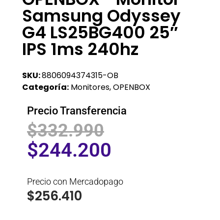
Samsung Odyssey
G4 LS25BG400 25″
IPS 1ms 240hz
SKU:
8806094374315-OB
Categoría:
Monitores
,
OPENBOX
Precio Transferencia
$
332.990
$
244.200
Precio con Mercadopago
$
256.410