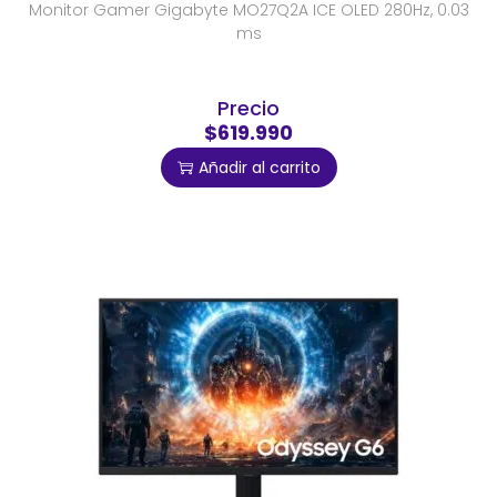
Monitor Gamer Gigabyte MO27Q2A ICE OLED 280Hz, 0.03
ms
Precio
$619.990
Añadir al carrito