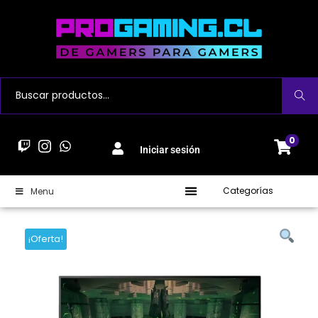
Buscar
0
Iniciar sesión
Categorías
Menu
¡Oferta!