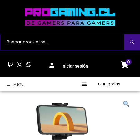
Buscar
0
Iniciar sesión
Categorías
Menu